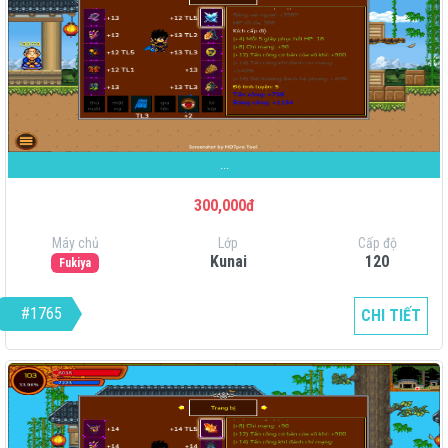
...
300,000đ
Máy chủ
Lớp
Cấp độ
Kunai
120
Fukiya
#1765
CHI TIẾT