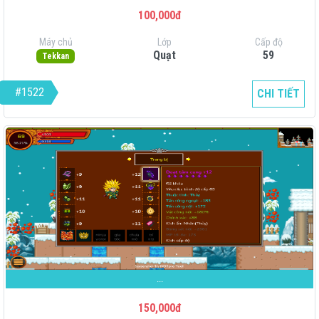
100,000đ
Máy chủ
Lớp
Cấp độ
Quạt
59
Tekkan
#1522
CHI TIẾT
...
150,000đ