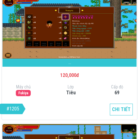
...
120,000đ
Máy chủ
Lớp
Cấp độ
Tiêu
69
Fukiya
#1205
CHI TIẾT