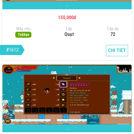
...
150,000đ
Máy chủ
Lớp
Cấp độ
Quạt
72
Tekkan
#1612
CHI TIẾT
...