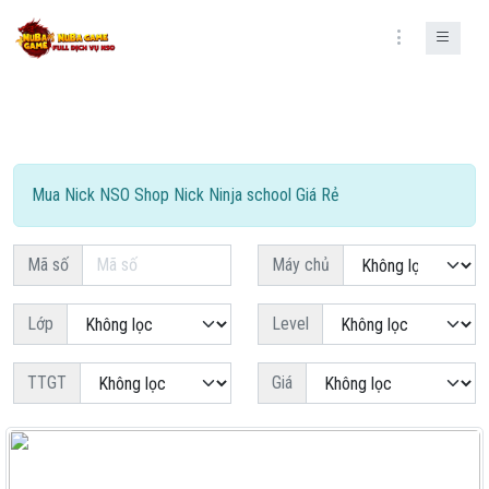
NẠP ATM
TIỆN ÍCH
Mua Nick NSO Shop Nick Ninja school Giá Rẻ
NẠP THẺ CÀO
TIN TỨC
Mã số
Máy chủ
MUA VPS
Lớp
Level
ĐĂNG NHẬP
TTGT
Giá
ĐĂNG KÝ