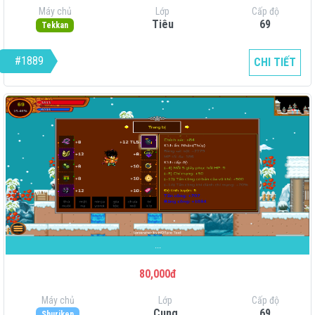
Máy chủ
Lớp
Cấp độ
Tiêu
69
Tekkan
#1889
CHI TIẾT
...
80,000đ
Máy chủ
Lớp
Cấp độ
Cung
69
Shuriken