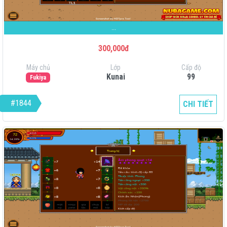
...
300,000đ
Máy chủ
Lớp
Cấp độ
Kunai
99
Fukiya
#1844
CHI TIẾT