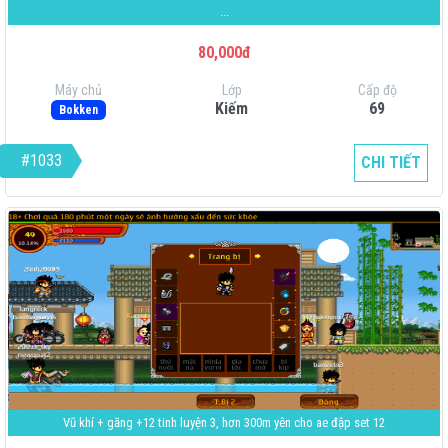
...
80,000đ
Máy chủ
Lớp
Cấp độ
Kiếm
69
Bokken
#1033
CHI TIẾT
Vũ khí + găng +12 tinh luyện 3, hơn 300m yên cho ae đập set 12