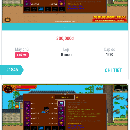
...
300,000đ
Máy chủ
Lớp
Cấp độ
Kunai
103
Fukiya
#1845
CHI TIẾT