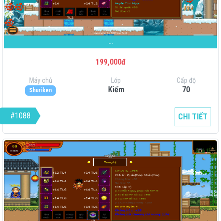
...
199,000đ
Máy chủ
Lớp
Cấp độ
Kiếm
70
Shuriken
#1088
CHI TIẾT