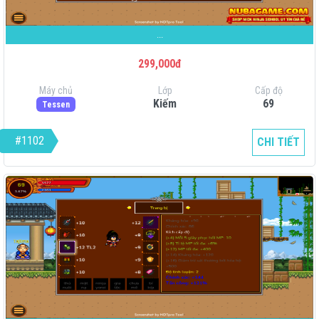
...
299,000đ
Máy chủ
Lớp
Cấp độ
Kiếm
69
Tessen
#1102
CHI TIẾT