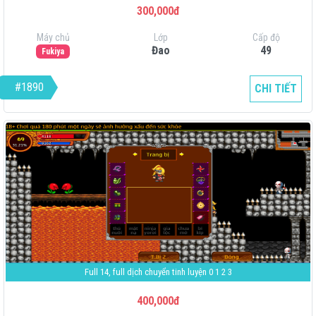
300,000đ
Máy chủ
Lớp
Cấp độ
Đao
49
Fukiya
#1890
CHI TIẾT
Full 14, full dịch chuyển tinh luyện 0 1 2 3
400,000đ