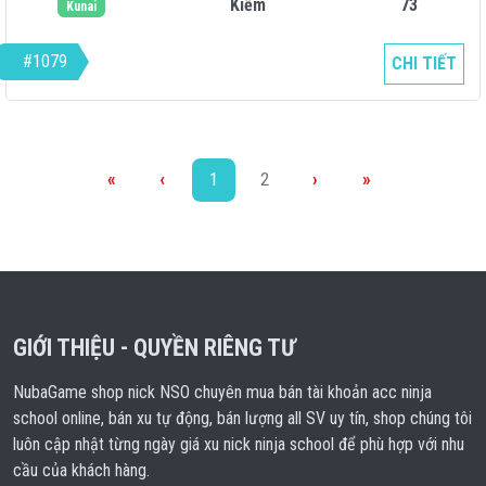
Kiếm
73
Kunai
#1079
CHI TIẾT
«
‹
1
2
›
»
GIỚI THIỆU - QUYỀN RIÊNG TƯ
NubaGame shop nick NSO chuyên mua bán tài khoản acc ninja
school online, bán xu tự động, bán lượng all SV uy tín, shop chúng tôi
luôn cập nhật từng ngày giá xu nick ninja school để phù hợp với nhu
cầu của khách hàng.