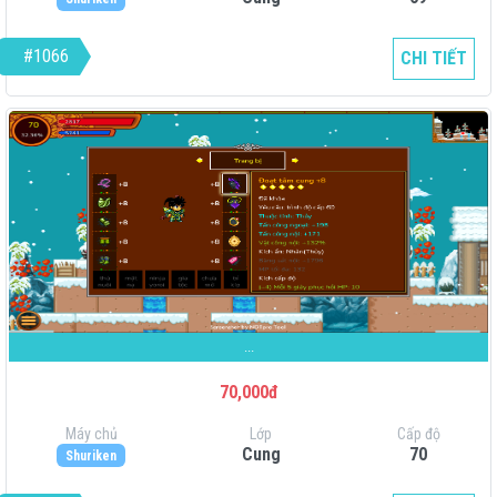
#1066
CHI TIẾT
...
70,000đ
Máy chủ
Lớp
Cấp độ
Cung
70
Shuriken