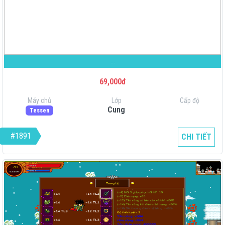
...
69,000đ
Máy chủ
Lớp
Cấp độ
Cung
Tessen
#1891
CHI TIẾT