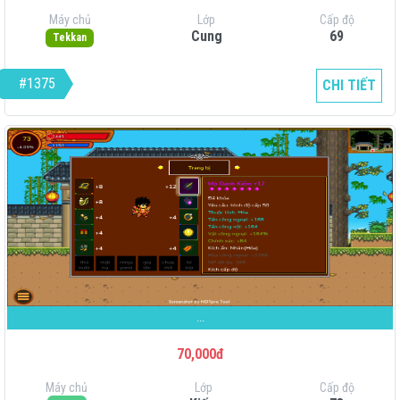
Máy chủ
Lớp
Cấp độ
Cung
69
Tekkan
#1375
CHI TIẾT
...
70,000đ
Máy chủ
Lớp
Cấp độ