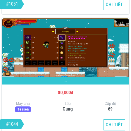
#1051
CHI TIẾT
...
80,000đ
Máy chủ
Lớp
Cấp độ
Cung
69
Tessen
#1044
CHI TIẾT