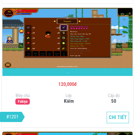
...
120,000đ
Máy chủ
Lớp
Cấp độ
Kiếm
50
Fukiya
#1201
CHI TIẾT