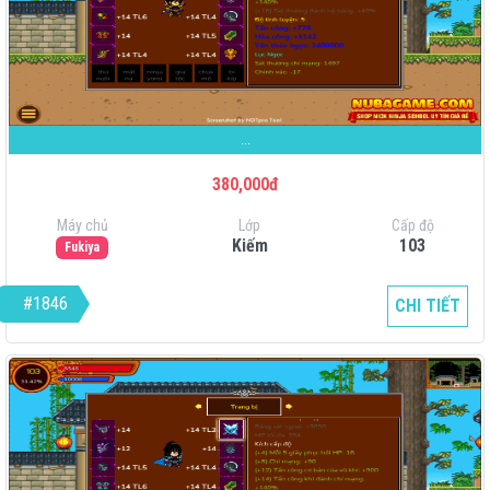
...
380,000đ
Máy chủ
Lớp
Cấp độ
Kiếm
103
Fukiya
#1846
CHI TIẾT